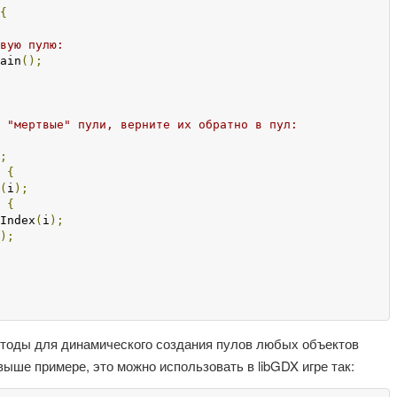
{
вую пулю:
ain
();
 "мертвые" пули, верните их обратно в пул:
;
{
(
i
);
{
Index
(
i
);
);
тоды для динамического создания пулов любых объектов
выше примере, это можно использовать в libGDX игре так: