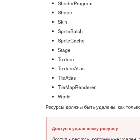
ShaderProgram
Shape
Skin
SpriteBatch
SpriteCache
Stage
Texture
TextureAtlas
TileAtlas
TileMapRenderer
World
Ресурсы должны быть удалены, как только
Доступ к удаленному ресурсу
Доступ к ресурсу, который уже удален,