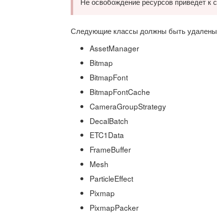
Не освобождение ресурсов приведет к 
Следующие классы должны быть удалены
AssetManager
Bitmap
BitmapFont
BitmapFontCache
CameraGroupStrategy
DecalBatch
ETC1Data
FrameBuffer
Mesh
ParticleEffect
Pixmap
PixmapPacker