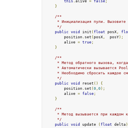
this
.
alive 
=
false
;
}
/**

     * Инициализация пули. Вызовите 
     */
public
void
 init
(
float
 posX
,
flo
        position
.
set
(
posX
,
  posY
);
        alive 
=
true
;
}
/**

     * Метод обратного вызова, когда
     * Автоматически вызывается Pool
     * Необходимо сбросить каждое см
     */
public
void
 reset
()
{
        position
.
set
(
0
,
0
);
        alive 
=
false
;
}
/**

     * Метод вызывается при каждом к
     */
public
void
 update 
(
float
 delta
)