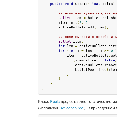
public
void
 update
(
float
 delta
)
// если вам нужно создать но
Bullet
 item 
=
 bulletPool
.
obt
        item
.
init
(
2
,
2
);
        activeBullets
.
add
(
item
);
// если вы хотите освободить
Bullet
 item
;
int
 len 
=
 activeBullets
.
size
for
(
int
 i 
=
 len
;
--
i 
>=
0
;)
            item 
=
 activeBullets
.
get
if
(
item
.
alive 
==
false
)
                activeBullets
.
remove
                bulletPool
.
free
(
item
}
}
}
}
Класс
Pools
предоставляет статические ме
(используя
ReflectionPool
). В приведенном 