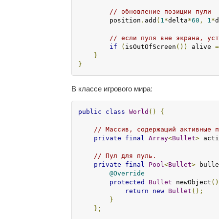
// обновление позиции пули
        position
.
add
(
1
*
delta
*
60
,
1
*
d
// если пуля вне экрана, уст
if
(
isOutOfScreen
())
 alive 
=
}
}
В классе игрового мира:
public
class
World
()
{
// Массив, содержащий активные п
private
final
Array
<
Bullet
>
 acti
// Пул для пуль.
private
final
Pool
<
Bullet
>
 bulle
@Override
protected
Bullet
 newObject
()
return
new
Bullet
();
}
};