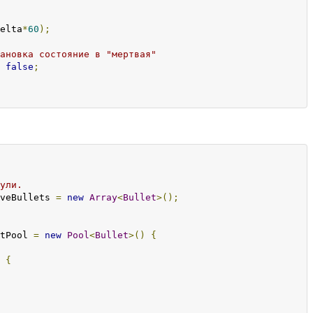
elta
*
60
);
ановка состояние в "мертвая"
false
;
ули.
veBullets 
=
new
Array
<
Bullet
>();
tPool 
=
new
Pool
<
Bullet
>()
{
{