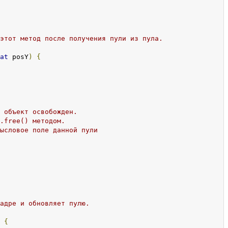
этот метод после получения пули из пула.

at
 posY
)
{
 объект освобожден.

.free() методом.

ысловое поле данной пули

адре и обновляет пулю.

{