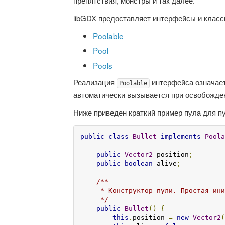
препятствия, монстры и так далее.
libGDX предоставляет интерфейсы и класс
Poolable
Pool
Pools
Реализация
интерфейса означает
Poolable
автоматически вызывается при освобожден
Ниже приведен краткий пример пула для п
public
class
Bullet
implements
Poola
public
Vector2
 position
;
public
boolean
 alive
;
/**

     * Конструктор пули. Простая ини
     */
public
Bullet
()
{
this
.
position 
=
new
Vector2
(