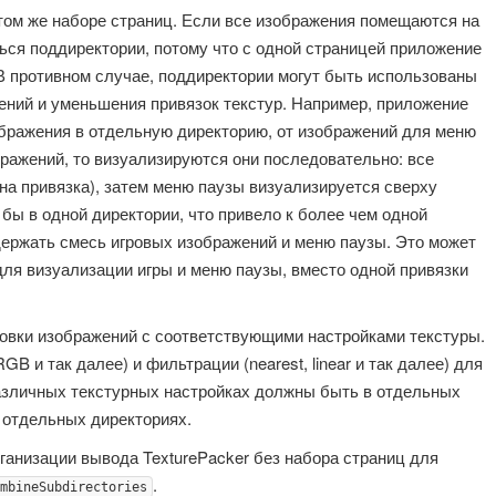
 том же наборе страниц. Если все изображения помещаются на
ться поддиректории, потому что с одной страницей приложение
 В противном случае, поддиректории могут быть использованы
ний и уменьшения привязок текстур. Например, приложение
ображения в отдельную директорию, от изображений для меню
бражений, то визуализируются они последовательно: все
на привязка), затем меню паузы визуализируется сверху
 бы в одной директории, что привело к более чем одной
держать смесь игровых изображений и меню паузы. Это может
для визуализации игры и меню паузы, вместо одной привязки
овки изображений с соответствующими настройками текстуры.
 и так далее) и фильтрации (nearest, linear и так далее) для
азличных текстурных настройках должны быть в отдельных
 отдельных директориях.
ганизации вывода TexturePacker без набора страниц для
.
mbineSubdirectories