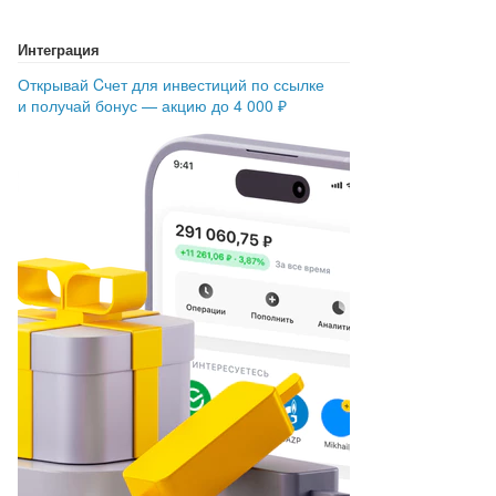
turePacker
 inputDir 
[
outputDir
]
[
packFileName
]
Интеграция
turePacker
 inputDir 
[
outputDir
]
[
packFileName
]
Открывай Cчет для инвестиций по ссылке
и получай бонус — акцию до 4 000 ₽