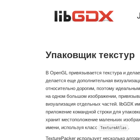
Упаковщик текстур
В OpenGL привязывается текстура и делает
делается еще дополнительная визуализаци
относительно дорогим, поэтому идеальным
на одном большом изображении, привязыва
визуализация отдельных частей. libGDX и
приложение командной строки для упаковк
хранит местоположение маленьких изображе
имени, используя класс
.
TextureAtlas
TexturePacker использует несколько алгор