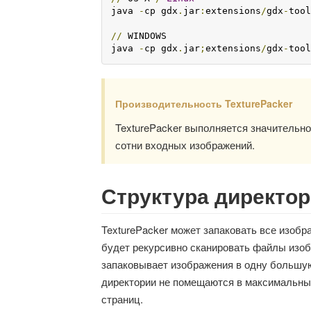
java 
-
cp gdx
.
jar
:
extensions
/
gdx
-
tool
//
 WINDOWS

java 
-
cp gdx
.
jar
;
extensions
/
gdx
-
tool
Производительность TexturePacker
TexturePacker выполняется значительно
сотни входных изображений.
Структура директо
TexturePacker может запаковать все изобр
будет рекурсивно сканировать файлы изоб
запаковывает изображения в одну большую
директории не помещаются в максимальных
страниц.