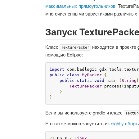
максимальных прямоугольников
. TextureP
многочисленными эвристиками различных 
Запуск TexturePacke
Класс
находится в проекте g
TexturePacker
помощью Eclipse:
import
 com
.
badlogic
.
gdx
.
tools
.
textur
public
class
MyPacker
{
public
static
void
 main 
(
String
[
TexturePacker
.
process
(
inputD
}
}
Если вы используете gradle и класс
Textur
Его также можно запустить из
nightly сборк
//
 OS X 
/
Linux