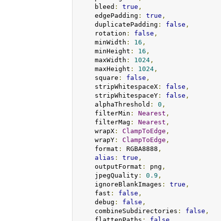
    bleed
:
true
,
    edgePadding
:
true
,
    duplicatePadding
:
false
,
    rotation
:
false
,
    minWidth
:
16
,
    minHeight
:
16
,
    maxWidth
:
1024
,
    maxHeight
:
1024
,
    square
:
false
,
    stripWhitespaceX
:
false
,
    stripWhitespaceY
:
false
,
    alphaThreshold
:
0
,
    filterMin
:
Nearest
,
    filterMag
:
Nearest
,
    wrapX
:
ClampToEdge
,
    wrapY
:
ClampToEdge
,
    format
:
 RGBA8888
,
alias
:
true
,
    outputFormat
:
 png
,
    jpegQuality
:
0.9
,
    ignoreBlankImages
:
true
,
    fast
:
false
,
    debug
:
false
,
    combineSubdirectories
:
false
,
    flattenPaths
:
false
,