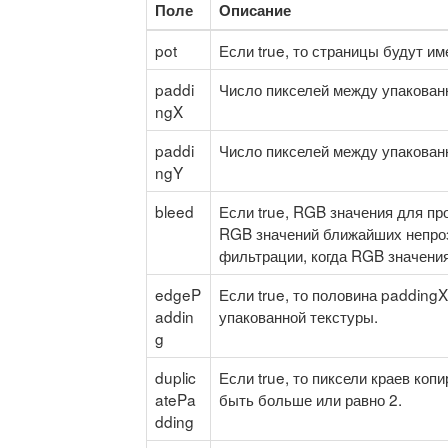
Поле
Описание
pot
Если true, то страницы будут им
paddi
Число пикселей между упакован
ngX
paddi
Число пикселей между упакован
ngY
bleed
Если true, RGB значения для пр
RGB значений ближайших непроз
фильтрации, когда RGB значени
edgeP
Если true, то половина paddingX
addin
упакованной текстуры.
g
duplic
Если true, то пиксели краев ко
atePa
быть больше или равно 2.
dding