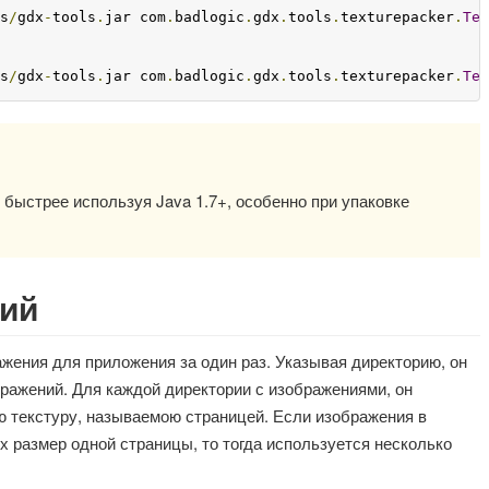
s
/
gdx
-
tools
.
jar com
.
badlogic
.
gdx
.
tools
.
texturepacker
.
Tex
s
/
gdx
-
tools
.
jar com
.
badlogic
.
gdx
.
tools
.
texturepacker
.
Tex
 быстрее используя Java 1.7+, особенно при упаковке
рий
ажения для приложения за один раз. Указывая директорию, он
ражений. Для каждой директории с изображениями, он
 текстуру, называемою страницей. Если изображения в
 размер одной страницы, то тогда используется несколько