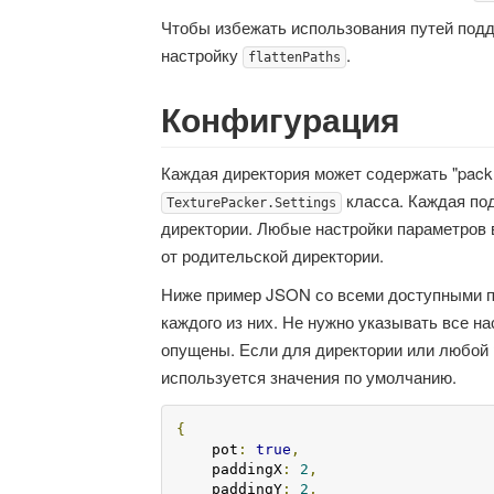
Чтобы избежать использования путей подд
настройку
.
flattenPaths
Конфигурация
Каждая директория может содержать "pack
класса. Каждая по
TexturePacker.Settings
директории. Любые настройки параметров
от родительской директории.
Ниже пример JSON со всеми доступными п
каждого из них. Не нужно указывать все на
опущены. Если для директории или любой 
используется значения по умолчанию.
{
    pot
:
true
,
    paddingX
:
2
,
    paddingY
:
2
,