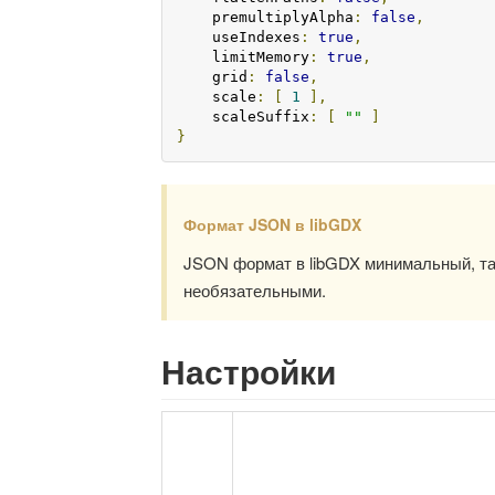
    premultiplyAlpha
:
false
,
    useIndexes
:
true
,
    limitMemory
:
true
,
    grid
:
false
,
    scale
:
[
1
],
    scaleSuffix
:
[
""
]
}
Формат JSON в libGDX
JSON формат в libGDX минимальный, та
необязательными.
Настройки