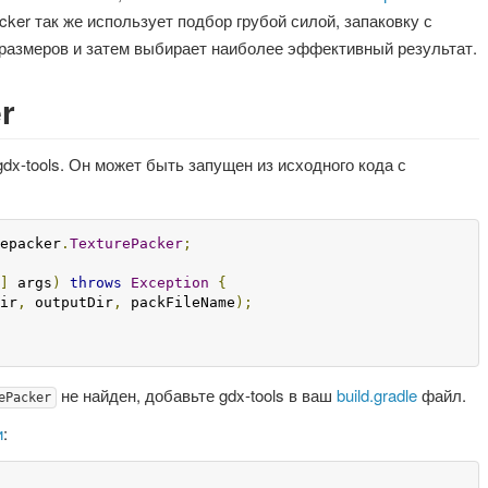
acker так же использует подбор грубой силой, запаковку с
размеров и затем выбирает наиболее эффективный результат.
r
dx-tools. Он может быть запущен из исходного кода с
epacker
.
TexturePacker
;
]
 args
)
throws
Exception
{
ir
,
 outputDir
,
 packFileName
);
не найден, добавьте gdx-tools в ваш
build.gradle
файл.
ePacker
и
: