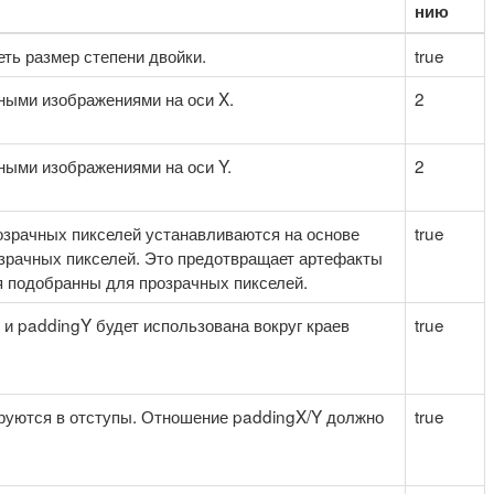
нию
еть размер степени двойки.
true
ными изображениями на оси X.
2
ными изображениями на оси Y.
2
озрачных пикселей устанавливаются на основе
true
рачных пикселей. Это предотвращает артефакты
я подобранны для прозрачных пикселей.
 и paddingY будет использована вокруг краев
true
пируются в отступы. Отношение paddingX/Y должно
true